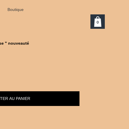
Boutique
0
ose " nouveauté