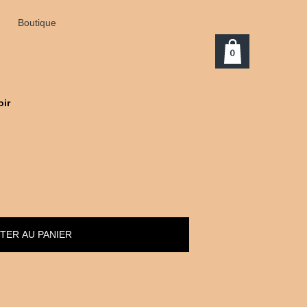
Boutique
0
oir