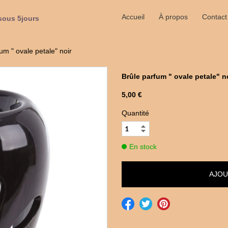
Accueil
À propos
Contact
sous 5jours
um " ovale petale" noir
Brûle parfum " ovale petale" n
5,00 €
Quantité
En stock