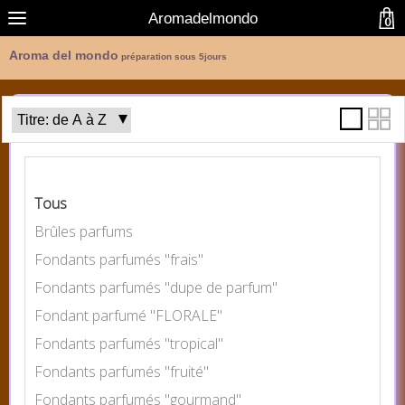
Aromadelmondo
0
Aroma del mondo
préparation sous 5jours
Catégories
Tous
Brûles parfums
Fondants parfumés "frais"
Fondants parfumés "dupe de parfum"
Fondant parfumé "FLORALE"
Fondants parfumés "tropical"
Fondants parfumés "fruité"
Fondants parfumés "gourmand"