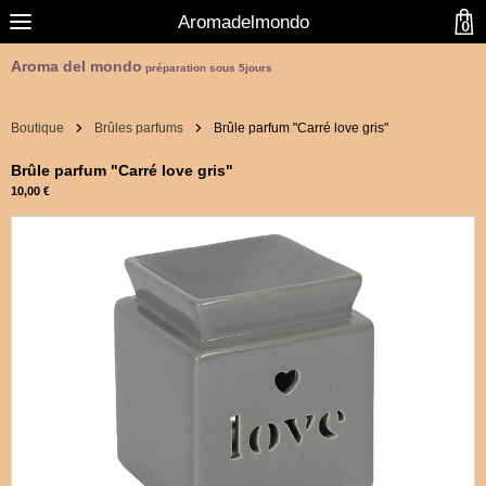
Aromadelmondo
0
Aroma del mondo
préparation sous 5jours
Boutique
Brûles parfums
Brûle parfum "Carré love gris"
Brûle parfum "Carré love gris"
10,00 €