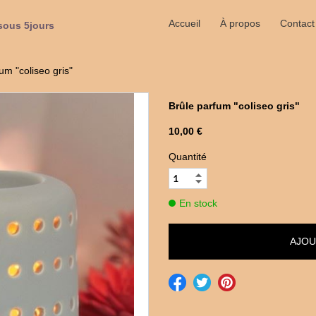
Accueil
À propos
Contact
sous 5jours
um "coliseo gris"
Brûle parfum "coliseo gris"
10,00 €
Quantité
En stock