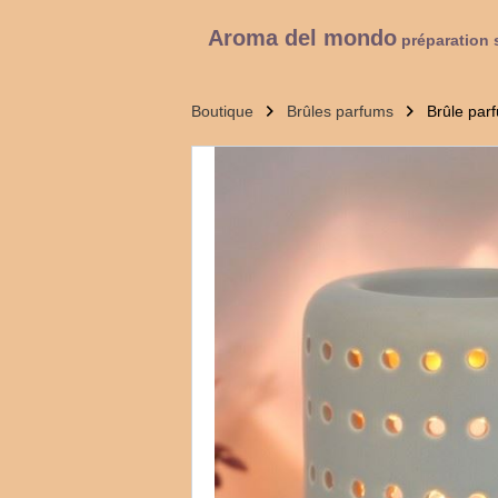
Aroma del mondo
préparation 
Boutique
Brûles parfums
Brûle parf