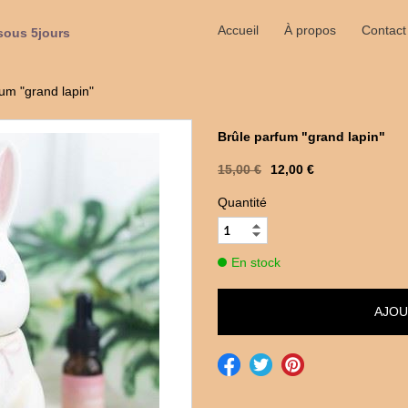
Accueil
À propos
Contact
sous 5jours
fum "grand lapin"
Brûle parfum "grand lapin"
15,00 €
12,00 €
Quantité
En stock