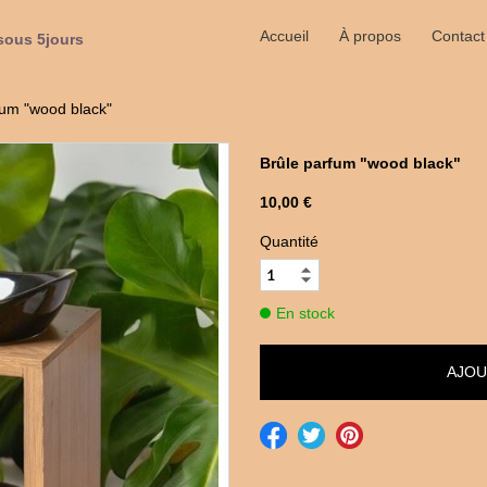
Accueil
À propos
Contact
sous 5jours
fum "wood black"
Brûle parfum "wood black"
10,00 €
Quantité
En stock