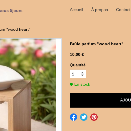
Accueil
À propos
Contact
sous 5jours
fum "wood heart"
Brûle parfum "wood heart"
10,00 €
Quantité
En stock