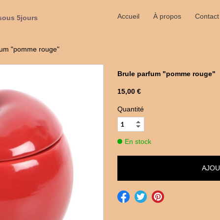
Accueil
À propos
Contact
sous 5jours
rfum "pomme rouge"
Brule parfum "pomme rouge"
15,00 €
Quantité
En stock