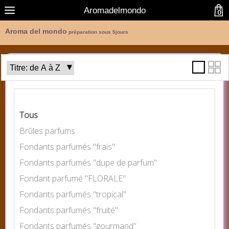
Aromadelmondo
0
Aroma del mondo
préparation sous 5jours
Catégories
Tous
Brûles parfums
Fondants parfumés "frais"
Fondants parfumés "dupe de parfum"
Fondant parfumé "FLORALE"
Fondants parfumés "tropical"
Fondants parfumés "fruité"
Fondants parfumés "gourmand"