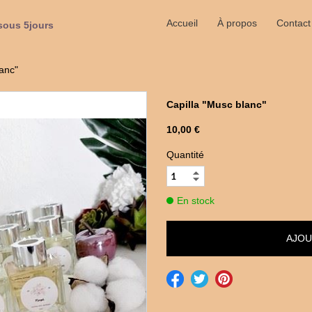
Accueil
À propos
Contact
sous 5jours
lanc"
Capilla "Musc blanc"
10,00 €
Quantité
En stock