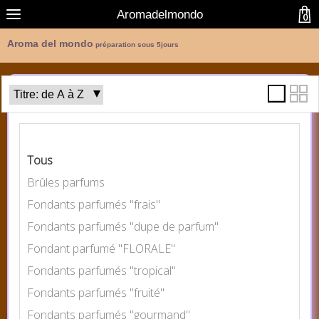
Aromadelmondo
0
Aroma del mondo
préparation sous 5jours
Catégories
Tous
Brûles parfums
Fondants parfumés "frais"
Fondants parfumés "dupe de parfum"
Fondant parfumé "FLORALE"
Fondants parfumés "tropical"
Fondants parfumés "fruité"
Fondants parfumés "gourmand"