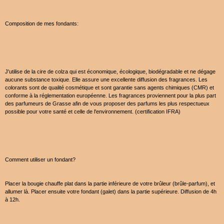
Composition de mes fondants:
J'utilise de la cire de colza qui est économique, écologique, biodégradable et ne dégage
aucune substance toxique. Elle assure une excellente diffusion des fragrances. Les
colorants sont de qualité cosmétique et sont garantie sans agents chimiques (CMR) et
conforme à la réglementation européenne. Les fragrances proviennent pour la plus part
des parfumeurs de Grasse afin de vous proposer des parfums les plus respectueux
possible pour votre santé et celle de l'environnement. (certification IFRA)
Comment utiliser un fondant?
Placer la bougie chauffe plat dans la partie inférieure de votre brûleur (brûle-parfum), et
allumer là. Placer ensuite votre fondant (galet) dans la partie supérieure. Diffusion de 4h
à 12h.