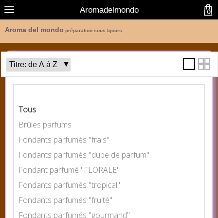
Aromadelmondo
0
Aroma del mondo
préparation sous 5jours
Catégories
Tous
Brûles parfums
Fondants parfumés "frais"
Fondants parfumés "dupe de parfum"
Fondant parfumé "FLORALE"
Fondants parfumés "tropical"
Fondants parfumés "fruité"
Fondants parfumés "gourmand"