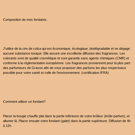
Composition de mes fondants:
J'utilise de la cire de colza qui est économique, écologique, biodégradable et ne dégage
aucune substance toxique. Elle assure une excellente diffusion des fragrances. Les
colorants sont de qualité cosmétique et sont garantie sans agents chimiques (CMR) et
conforme à la réglementation européenne. Les fragrances proviennent pour la plus part
des parfumeurs de Grasse afin de vous proposer des parfums les plus respectueux
possible pour votre santé et celle de l'environnement. (certification IFRA)
Comment utiliser un fondant?
Placer la bougie chauffe plat dans la partie inférieure de votre brûleur (brûle-parfum), et
allumer là. Placer ensuite votre fondant (galet) dans la partie supérieure. Diffusion de 4h
à 12h.