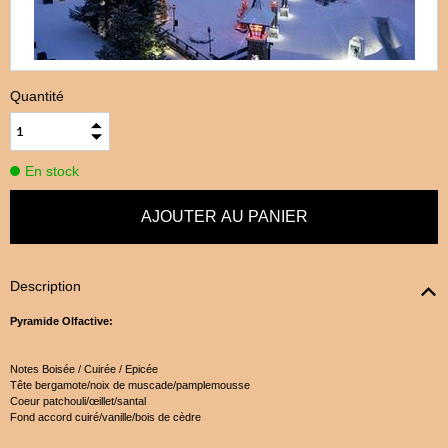
Quantité
En stock
Description
Pyramide Olfactive:
Notes Boisée / Cuirée / Epicée
Tête bergamote/noix de muscade/pamplemousse
Coeur patchouli/œillet/santal
Fond accord cuiré/vanille/bois de cèdre