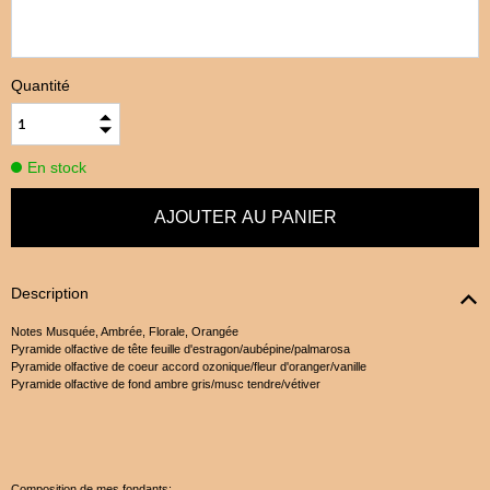
Quantité
En stock
Description
Notes Musquée, Ambrée, Florale, Orangée
Pyramide olfactive de tête feuille d'estragon/aubépine/palmarosa
Pyramide olfactive de coeur accord ozonique/fleur d'oranger/vanille
Pyramide olfactive de fond ambre gris/musc tendre/vétiver
Composition de mes fondants: