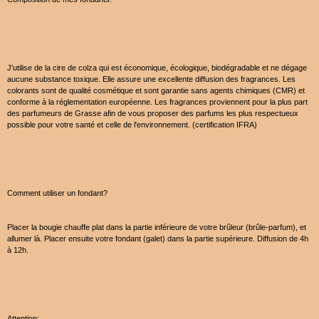
J'utilise de la cire de colza qui est économique, écologique, biodégradable et ne dégage
aucune substance toxique. Elle assure une excellente diffusion des fragrances. Les
colorants sont de qualité cosmétique et sont garantie sans agents chimiques (CMR) et
conforme à la réglementation européenne. Les fragrances proviennent pour la plus part
des parfumeurs de Grasse afin de vous proposer des parfums les plus respectueux
possible pour votre santé et celle de l'environnement. (certification IFRA)
Comment utiliser un fondant?
Placer la bougie chauffe plat dans la partie inférieure de votre brûleur (brûle-parfum), et
allumer là. Placer ensuite votre fondant (galet) dans la partie supérieure. Diffusion de 4h
à 12h.
Attention: