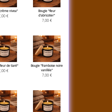
"crème nivea"
Bougie "fleur
d'abricotier"
,00 €
7,00 €
fleur de tiaré"
Bougie "framboise noire
vanillée"
,00 €
7,00 €