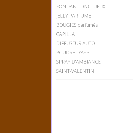
FONDANT ONCTUEUX
JELLY PARFUME
BOUGIES parfumés
CAPILLA
DIFFUSEUR AUTO
POUDRE D'ASPI
SPRAY D'AMBIANCE
SAINT-VALENTIN
CHOISIR LA COULEUR
Prix