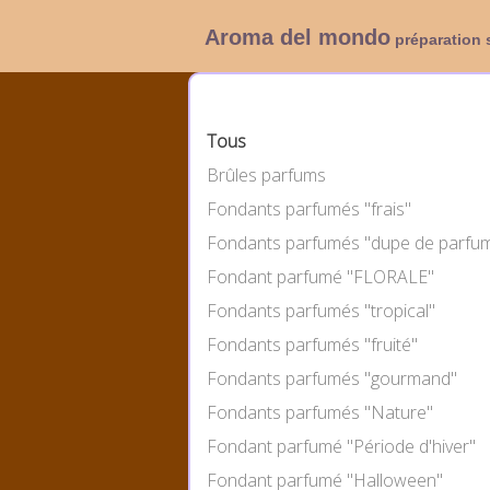
Aroma del mondo
préparation 
Catégories
Tous
Brûles parfums
Fondants parfumés "frais"
Fondants parfumés "dupe de parfu
Fondant parfumé "FLORALE"
Fondants parfumés "tropical"
Fondants parfumés "fruité"
Fondants parfumés "gourmand"
Fondants parfumés "Nature"
Fondant parfumé "Période d'hiver"
Fondant parfumé "Halloween"