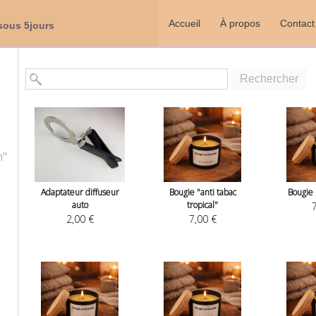
Accueil
À propos
Contact
sous 5jours
Rechercher
m"
Adaptateur diffuseur
Bougie "anti tabac
Bougie 
auto
tropical"
7
2,00 €
7,00 €