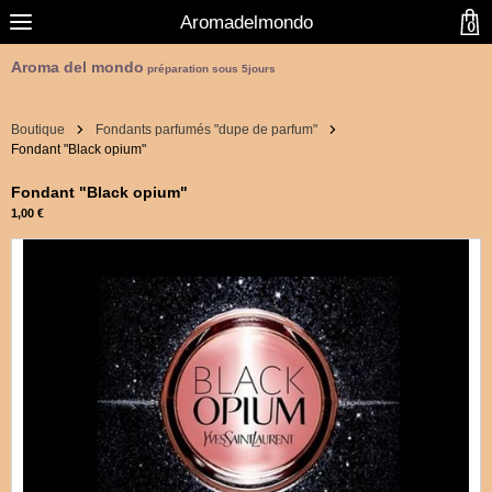
Aromadelmondo
0
Aroma del mondo
préparation sous 5jours
Boutique
Fondants parfumés "dupe de parfum"
Fondant "Black opium"
Fondant "Black opium"
1,00 €