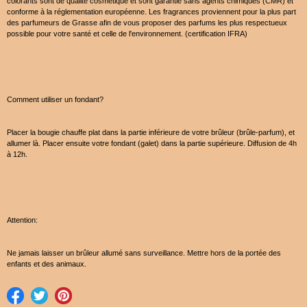
colorants sont de qualité cosmétique et sont garantie sans agents chimiques (CMR) et
conforme à la réglementation européenne. Les fragrances proviennent pour la plus part
des parfumeurs de Grasse afin de vous proposer des parfums les plus respectueux
possible pour votre santé et celle de l'environnement. (certification IFRA)
Comment utiliser un fondant?
Placer la bougie chauffe plat dans la partie inférieure de votre brûleur (brûle-parfum), et
allumer là. Placer ensuite votre fondant (galet) dans la partie supérieure. Diffusion de 4h
à 12h.
Attention:
Ne jamais laisser un brûleur allumé sans surveillance. Mettre hors de la portée des
enfants et des animaux.