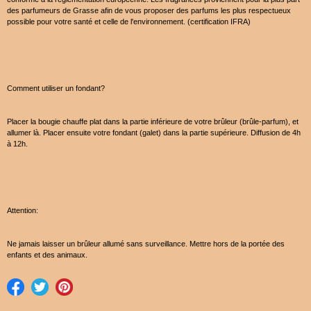
des parfumeurs de Grasse afin de vous proposer des parfums les plus respectueux
possible pour votre santé et celle de l'environnement. (certification IFRA)
Comment utiliser un fondant?
Placer la bougie chauffe plat dans la partie inférieure de votre brûleur (brûle-parfum), et
allumer là. Placer ensuite votre fondant (galet) dans la partie supérieure. Diffusion de 4h
à 12h.
Attention:
Ne jamais laisser un brûleur allumé sans surveillance. Mettre hors de la portée des
enfants et des animaux.