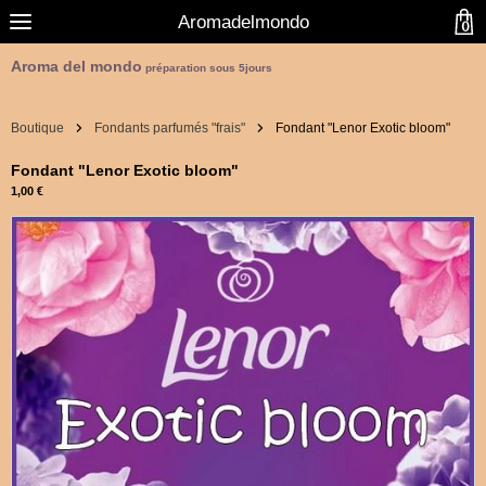
Aromadelmondo
0
Aroma del mondo
préparation sous 5jours
Boutique
Fondants parfumés "frais"
Fondant "Lenor Exotic bloom"
Fondant "Lenor Exotic bloom"
1,00 €