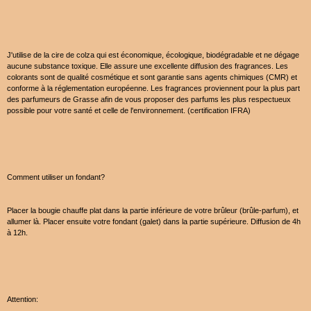
J'utilise de la cire de colza qui est économique, écologique, biodégradable et ne dégage
aucune substance toxique. Elle assure une excellente diffusion des fragrances. Les
colorants sont de qualité cosmétique et sont garantie sans agents chimiques (CMR) et
conforme à la réglementation européenne. Les fragrances proviennent pour la plus part
des parfumeurs de Grasse afin de vous proposer des parfums les plus respectueux
possible pour votre santé et celle de l'environnement. (certification IFRA)
Comment utiliser un fondant?
Placer la bougie chauffe plat dans la partie inférieure de votre brûleur (brûle-parfum), et
allumer là. Placer ensuite votre fondant (galet) dans la partie supérieure. Diffusion de 4h
à 12h.
Attention: