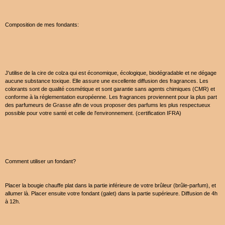
Composition de mes fondants:
J'utilise de la cire de colza qui est économique, écologique, biodégradable et ne dégage
aucune substance toxique. Elle assure une excellente diffusion des fragrances. Les
colorants sont de qualité cosmétique et sont garantie sans agents chimiques (CMR) et
conforme à la réglementation européenne. Les fragrances proviennent pour la plus part
des parfumeurs de Grasse afin de vous proposer des parfums les plus respectueux
possible pour votre santé et celle de l'environnement. (certification IFRA)
Comment utiliser un fondant?
Placer la bougie chauffe plat dans la partie inférieure de votre brûleur (brûle-parfum), et
allumer là. Placer ensuite votre fondant (galet) dans la partie supérieure. Diffusion de 4h
à 12h.