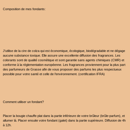
Composition de mes fondants:
J'utilise de la cire de colza qui est économique, écologique, biodégradable et ne dégage
aucune substance toxique. Elle assure une excellente diffusion des fragrances. Les
colorants sont de qualité cosmétique et sont garantie sans agents chimiques (CMR) et
conforme à la réglementation européenne. Les fragrances proviennent pour la plus part
des parfumeurs de Grasse afin de vous proposer des parfums les plus respectueux
possible pour votre santé et celle de l'environnement. (certification IFRA)
Comment utiliser un fondant?
Placer la bougie chauffe plat dans la partie inférieure de votre brûleur (brûle-parfum), et
allumer là. Placer ensuite votre fondant (galet) dans la partie supérieure. Diffusion de 4h
à 12h.