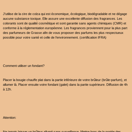
J'utilise de la cire de colza qui est économique, écologique, biodégradable et ne dégage
aucune substance toxique. Elle assure une excellente diffusion des fragrances. Les
colorants sont de qualité cosmétique et sont garantie sans agents chimiques (CMR) et
conforme à la réglementation européenne. Les fragrances proviennent pour la plus part
des parfumeurs de Grasse afin de vous proposer des parfums les plus respectueux
possible pour votre santé et celle de l'environnement. (certification IFRA)
Comment utiliser un fondant?
Placer la bougie chauffe plat dans la partie inférieure de votre brûleur (brûle-parfum), et
allumer là. Placer ensuite votre fondant (galet) dans la partie supérieure. Diffusion de 4h
à 12h.
Attention:
Ne jamais laisser un brûleur allumé sans surveillance. Mettre hors de la portée des