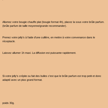
Allumez votre bougie chauffe plat (bougie format 4h), placez la sous votre brûle parfum.
(brûle parfum de taille moyenne/grande recommander).
Prenez votre jelly's à l'aide d'une cuillère, en mettre à votre convenance dans le
réceptacle.
Laissez allumer 1h maxi. La diffusion est puissante rapidement.
Si votre jelly's crépite ou fait des bulles c'est que le brûle parfum est trop petit et donc
adapté avec un plus grand format.
poids 30g.