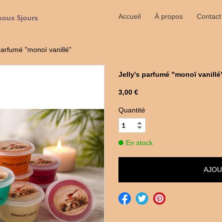
Accueil
À propos
Contact
sous 5jours
 parfumé "monoï vanillé"
Jelly's parfumé "monoï vanillé
3,00 €
Quantité
En stock