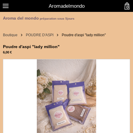
Aromadelmondo
0
Aroma del mondo
préparation sous 5jours
Boutique
POUDRE D'ASPI
Poudre d'aspi "lady million"
Poudre d'aspi "lady million"
6,00 €