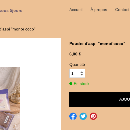
Accueil
À propos
Contact
sous 5jours
d'aspi "monoï coco"
Poudre d'aspi "monoï coco"
6,00 €
Quantité
En stock