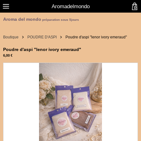
Aromadelmondo
0
Aroma del mondo
préparation sous 5jours
Boutique
POUDRE D'ASPI
Poudre d'aspi "lenor ivory emeraud"
Poudre d'aspi "lenor ivory emeraud"
6,00 €