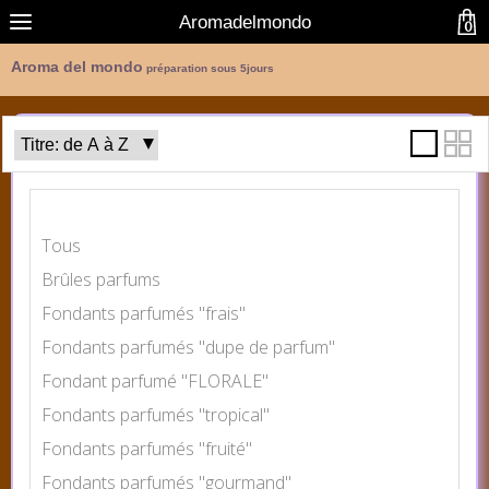
Aromadelmondo
0
Aroma del mondo
préparation sous 5jours
Catégories
Tous
Brûles parfums
Fondants parfumés "frais"
Fondants parfumés "dupe de parfum"
Fondant parfumé "FLORALE"
Fondants parfumés "tropical"
Fondants parfumés "fruité"
Fondants parfumés "gourmand"